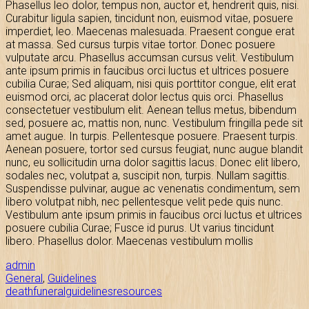
Phasellus leo dolor, tempus non, auctor et, hendrerit quis, nisi.
Curabitur ligula sapien, tincidunt non, euismod vitae, posuere
imperdiet, leo. Maecenas malesuada. Praesent congue erat
at massa. Sed cursus turpis vitae tortor. Donec posuere
vulputate arcu. Phasellus accumsan cursus velit. Vestibulum
ante ipsum primis in faucibus orci luctus et ultrices posuere
cubilia Curae; Sed aliquam, nisi quis porttitor congue, elit erat
euismod orci, ac placerat dolor lectus quis orci. Phasellus
consectetuer vestibulum elit. Aenean tellus metus, bibendum
sed, posuere ac, mattis non, nunc. Vestibulum fringilla pede sit
amet augue. In turpis. Pellentesque posuere. Praesent turpis.
Aenean posuere, tortor sed cursus feugiat, nunc augue blandit
nunc, eu sollicitudin urna dolor sagittis lacus. Donec elit libero,
sodales nec, volutpat a, suscipit non, turpis. Nullam sagittis.
Suspendisse pulvinar, augue ac venenatis condimentum, sem
libero volutpat nibh, nec pellentesque velit pede quis nunc.
Vestibulum ante ipsum primis in faucibus orci luctus et ultrices
posuere cubilia Curae; Fusce id purus. Ut varius tincidunt
libero. Phasellus dolor. Maecenas vestibulum mollis
admin
General
,
Guidelines
death
funeral
guidelines
resources