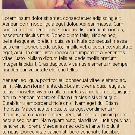
Lorem ipsum dolor sit amet, consectetuer adipiscing elit.
Aenean commodo ligula eget dolor. Aenean massa. Cum
sociis natoque penatibus et magnis dis parturient montes,
nascetur ridiculus mus. Donec quam felis, ultricies nec,
pellentesque eu, pretium quis, sem. Nulla consequat massa
quis enim. Donec pede justo, fringilla vel, aliquet nec, vulputate
eget, arcu. In enim justo, rhoncus ut, imperdiet a, venenatis
vitae, justo. Nullam dictum felis eu pede mollis pretium.
Integer tincidunt. Cras dapibus. Vivamus elementum semper
nisi. Aenean vulputate eleifend tellus.
Aenean leo ligula, porttitor eu, consequat vitae, eleifend ac,
enim. Aliquam lorem ante, dapibus in, viverra quis, feugiat a,
tellus. Phasellus viverra nulla ut metus varius laoreet. Quisque
rutrum. Aenean imperdiet. Etiam ultricies nisi vel augue.
Curabitur ullamcorper ultricies nisi. Nam eget dui. Etiam
rhoncus. Maecenas tempus, tellus eget condimentum
rhoncus, sem quam semper libero, sit amet adipiscing sem
neque sed ipsum. Nam quam nunc, blandit vel, luctus pulvinar,
hendrerit id, lorem. Maecenas nec odio et ante tincidunt
tempus. Donec vitae sapien ut libero venenatis faucibus.