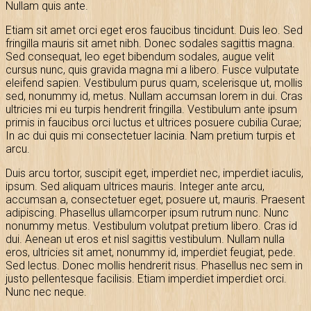
Nullam quis ante.
Etiam sit amet orci eget eros faucibus tincidunt. Duis leo. Sed
fringilla mauris sit amet nibh. Donec sodales sagittis magna.
Sed consequat, leo eget bibendum sodales, augue velit
cursus nunc, quis gravida magna mi a libero. Fusce vulputate
eleifend sapien. Vestibulum purus quam, scelerisque ut, mollis
sed, nonummy id, metus. Nullam accumsan lorem in dui. Cras
ultricies mi eu turpis hendrerit fringilla. Vestibulum ante ipsum
primis in faucibus orci luctus et ultrices posuere cubilia Curae;
In ac dui quis mi consectetuer lacinia. Nam pretium turpis et
arcu.
Duis arcu tortor, suscipit eget, imperdiet nec, imperdiet iaculis,
ipsum. Sed aliquam ultrices mauris. Integer ante arcu,
accumsan a, consectetuer eget, posuere ut, mauris. Praesent
adipiscing. Phasellus ullamcorper ipsum rutrum nunc. Nunc
nonummy metus. Vestibulum volutpat pretium libero. Cras id
dui. Aenean ut eros et nisl sagittis vestibulum. Nullam nulla
eros, ultricies sit amet, nonummy id, imperdiet feugiat, pede.
Sed lectus. Donec mollis hendrerit risus. Phasellus nec sem in
justo pellentesque facilisis. Etiam imperdiet imperdiet orci.
Nunc nec neque.